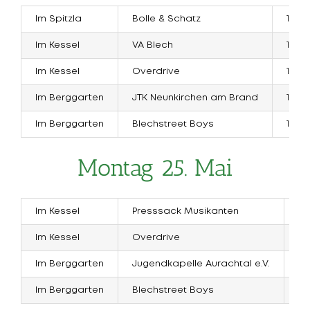
Im Spitzla
Bolle & Schatz
14:30
Im Kessel
VA Blech
10:00
Im Kessel
Overdrive
18:00
Im Berggarten
JTK Neunkirchen am Brand
10:00
Im Berggarten
Blechstreet Boys
18:00
Montag 25. Mai
Im Kessel
Presssack Musikanten
10
Im Kessel
Overdrive
18
Im Berggarten
Jugendkapelle Aurachtal e.V.
10
Im Berggarten
Blechstreet Boys
18