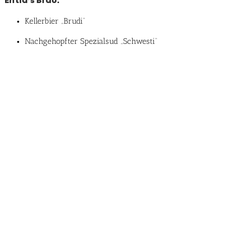
Entla’s Bräu:
Kellerbier „Brudi“
Nachgehopfter Spezialsud „Schwesti“
Weizen „Fritz“
wechselnde Monatsbiere
Weitere Biere:
Naturradler (Brauerei Mönchshof)
Dunkles Weizen (Brauerei Gutmann)
Leichtes Weizen (Brauerei Gutmann)
Alkoholfreies Weizen (Brauerei Gutmann)
Alkoholfreies naturtrübes Kellerbier (Brauerei
Mönchshof)