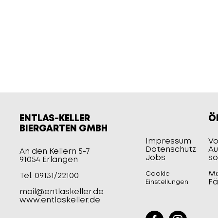
ENTLAS-KELLER
Ö
BIERGARTEN GMBH
Impressum
Vo
Datenschutz
Au
An den Kellern 5-7
Jobs
so
91054 Erlangen
Mo
Cookie
Tel.
09131/22100
Fä
Einstellungen
mail@entlaskeller.de
www.entlaskeller.de